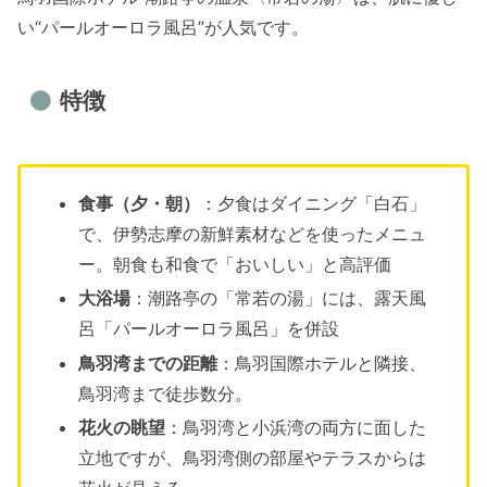
い“パールオーロラ風呂”が人気です。
特徴
食事（夕・朝）
：夕食はダイニング「白石」
で、伊勢志摩の新鮮素材などを使ったメニュ
ー。朝食も和食で「おいしい」と高評価
大浴場
：潮路亭の「常若の湯」には、露天風
呂「パールオーロラ風呂」を併設
鳥羽湾までの距離
：鳥羽国際ホテルと隣接、
鳥羽湾まで徒歩数分。
花火の眺望
：鳥羽湾と小浜湾の両方に面した
立地ですが、鳥羽湾側の部屋やテラスからは