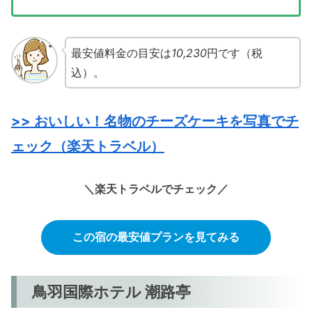
最安値料金の目安は
10,230
円です（税
込）。
>> おいしい！
名物
の
チーズケーキを
写真
でチ
ェック
（楽天トラベル）
＼楽天トラベルでチェック／
この宿の最安値プランを見てみる
鳥羽国際ホテル 潮路亭