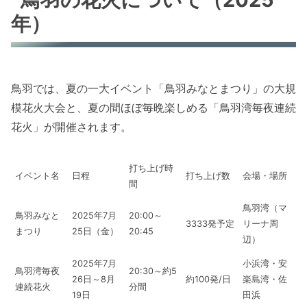
年）
鳥羽では、夏の一大イベント「鳥羽みなとまつり」の大規
模花火大会と、夏の間ほぼ毎晩楽しめる「鳥羽湾毎夜連続
花火」が開催されます。
打ち上げ時
イベント名
日程
打ち上げ数
会場・場所
間
鳥羽湾（マ
鳥羽みなと
2025年7月
20:00～
3333発予定
リーナ周
まつり
25日（金）
20:45
辺）
2025年7月
小浜湾・安
鳥羽湾毎夜
20:30～約5
26日～8月
約100発/日
楽島湾・佐
連続花火
分間
19日
田浜