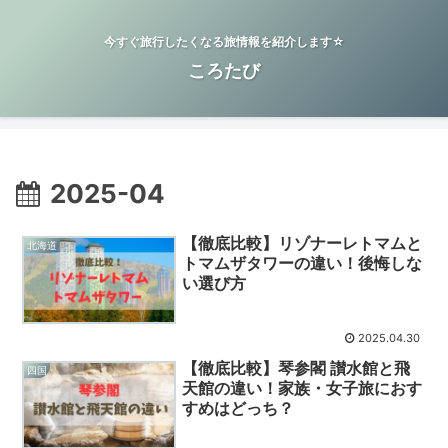
今すぐ旅行したくなる旅情報を紹介します☆
ころたび
2025-04
【徹底比較】リゾナーレトマムと
北海道
トマムザタワーの違い！後悔しな
い選び方
2025.04.30
【徹底比較】琴参閣 讃水館と飛
四国
天館の違い！家族・女子旅におす
すめはどっち？