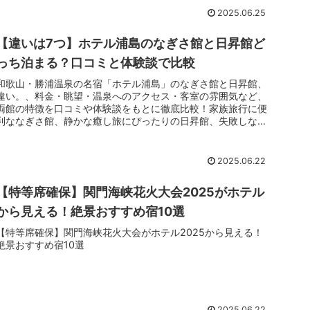
2025.06.25
【違いは7つ】ホテル浦島のなぎさ館と日昇館ど
っち泊まる？口コミと体験談で比較
和歌山・勝浦温泉の名宿「ホテル浦島」のなぎさ館と日昇館、
違い。、料金・眺望・温泉へのアクセス・客室の雰囲気など、
両館の特徴を口コミや体験談をもとに徹底比較！家族旅行に便
利ななぎさ館、静かな癒し旅にぴったりの日昇館、失敗しない
選び方を紹介します。
2025.06.22
【特等席確保】関門海峡花火大会2025がホテル
から見える！絶景おすすめ宿10選
【特等席確保】関門海峡花火大会がホテル2025から見える！
絶景おすすめ宿10選
2025.06.22