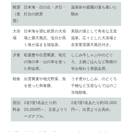
眺望
日本海・日の出・夕日・
温泉街や庭園の落ち着いた
（羨
灯台の絶景
眺め
望）
大浴
日本海を望む絶景の大浴
美肌の湯として有名な玉造
場
場と露天風呂。塩分が高
温泉。広々とした大浴場と
く体が温まる強塩泉。
全室客室露天風呂付き。
夕食
松葉蟹や出雲蕎麦、地元
しじみ牛しゃぶやのどぐ
の海の幸・山の幸を使っ
ろ、土鍋ごはんなど島根の
た和会席。
旬を味わう美肌会席。
朝食
出雲蕎麦や地元野菜、魚
うず煮やしじみ、のどぐろ
を使った和食膳。
干物など玉造ならではのご
当地朝食。
宿泊
2名1室1名あたり約
2名1室1名あたり約35,000
料金
25,000円～。玉造よりリ
円～。出雲よりお高め。
ーズナブル。