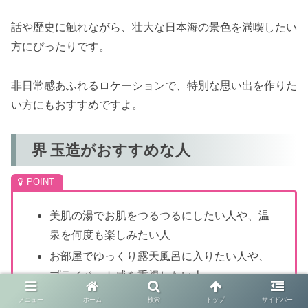
話や歴史に触れながら、壮大な日本海の景色を満喫したい
方にぴったりです。
非日常感あふれるロケーションで、特別な思い出を作りた
い方にもおすすめですよ。
界 玉造がおすすめな人
美肌の湯でお肌をつるつるにしたい人や、温
泉を何度も楽しみたい人
お部屋でゆっくり露天風呂に入りたい人や、
プライベート感を重視したい人
日本酒テイスティングや勾玉作り、茶の湯な
メニュー
ホーム
検索
トップ
サイドバー