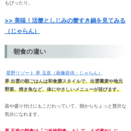
もぴったり。
>> 美味！活蟹としじみの蟹すき鍋を見てみる
（じゃらん）
朝食の違い
星野リゾート 界 玉造（画像提供：じゃらん）
界
出雲の
朝
ごはんは和食膳スタイルで、出雲蕎麦や地元
野菜、焼き魚など、体にやさしいメニューが並びます。
器や盛り付けにもこだわっていて、朝からちょっと贅沢な
気分になれます。
界 玉造の朝食は「ご当地朝食」として、うず煮やしじ