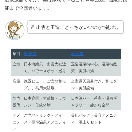
能まで全然違います。
界 出雲と玉造、どっちがいいのか悩むわ。
項目
界 出雲
界 玉造
立地
日本海絶景、出雲大社近
玉造温泉街中心、温泉街散
く、パワースポット巡り
策・美肌の湯
客室
絶景ビュー、ご当地和モ
全室露天風呂付き、和モダ
ダン、共用大浴場
ン＋美肌設備
館内
日本庭園・太鼓橋・ラウ
日本酒バー・茶室・温泉ギ
設備
ンジ・伝統体験
ャラリー・静かな空間
アメ
ご当地ドリンク・アイ
美肌パック・美容アメニテ
ニテ
ス・標準温泉アメニティ
ィ・湯上りセット
ィ