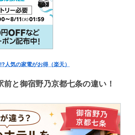
⁉人気の家電がお得（楽天）
都駅前と御宿野乃京都七条の違い！